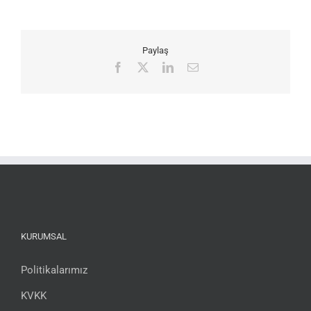
Paylaş
Facebook
X
LinkedIn
Email
KURUMSAL
Politikalarımız
KVKK