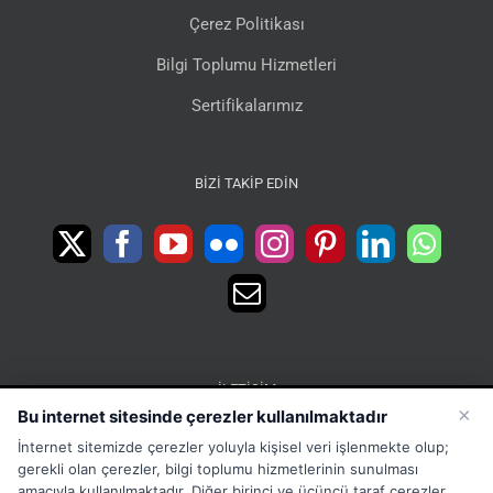
Çerez Politikası
Bilgi Toplumu Hizmetleri
Sertifikalarımız
BIZI TAKIP EDIN
İLETIŞIM
×
Bu internet sitesinde çerezler kullanılmaktadır
15 Temmuz Mah. 1468 Sok. No:5 Güneşli Bağcılar
İnternet sitemizde çerezler yoluyla kişisel veri işlenmekte olup;
İstanbul Türkiye
gerekli olan çerezler, bilgi toplumu hizmetlerinin sunulması
Phone:
Merkez:+902126563010 Destek:+908502228722
amacıyla kullanılmaktadır. Diğer birinci ve üçüncü taraf çerezler