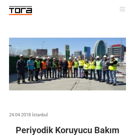
Skip
to
content
Büyük
Resmi
Görüntüle
24.04.2018 İstanbul
Periyodik Koruyucu Bakım