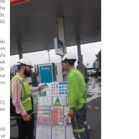
aha
aha
ir.
kli
aki
şen
yla
dek
ir.
rar
nın
SEÇ
eri
mlü
 ve