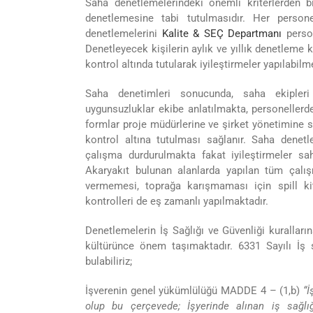
Saha denetlemelerindeki önemli kriterlerden bir
denetlemesine tabi tutulmasıdır. Her persone
denetlemelerini
Kalite & SEÇ Departmanı
person
Denetleyecek kişilerin aylık ve yıllık denetleme 
kontrol altında tutularak iyileştirmeler yapılabilm
Saha denetimleri sonucunda, saha ekipleri
uygunsuzluklar ekibe anlatılmakta, personeller
formlar proje müdürlerine ve şirket yönetimine s
kontrol altına tutulması sağlanır. Saha denetl
çalışma durdurulmakta fakat iyileştirmeler s
Akaryakıt bulunan alanlarda yapılan tüm çalı
vermemesi, toprağa karışmaması için spill ki
kontrolleri de eş zamanlı yapılmaktadır.
Denetlemelerin İş Sağlığı ve Güvenliği kurallar
kültürünce önem taşımaktadır. 6331 Sayılı İş
bulabiliriz;
İşverenin genel yükümlülüğü MADDE 4 – (1,b)
“İ
olup bu çerçevede; İşyerinde alınan iş sağlığ