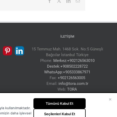
Facebook
X
LinkedIn
E-
posta
İLETIŞIM
15 Temmuz Mah. 1468 Sok. No:5 Güneşli
Bağcılar İstanbul Türkiye
Phone:
Merkez:+902126563010
Destek:+908502228722
WhatsApp:+905333867971
Fax:
+902126563005
Email:
info@tora.com.tr
Web:
TORA
×
Tümünü Kabul Et
la kullanılmaktadır.
temizin daha işlevsel
Seçilenleri Kabul Et