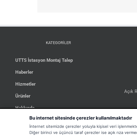
KATEGORİLER
UTTS İstasyon Montaj Talep
Haberler
Hizmetler
Açık R
Ürünler
Hakkında
Bi
Bu internet sitesinde çerezler kullanılmaktadır
İletişim
İnternet sitemizde çerezler yoluyla kişisel veri işlenmekt
UTTS
Diğer birinci ve üçüncü taraf çerezler ise açık rıza verme