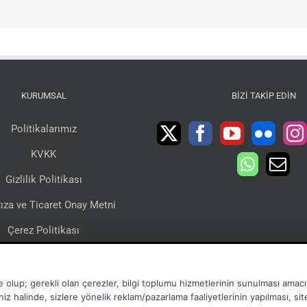
KURUMSAL
BIZI TAKIP EDIN
Politikalarımız
KVKK
Gizlilik Politikası
ıza ve Ticaret Onay Metni
Çerez Politikası
lgi Toplumu Hizmetleri
Sertifikalarımız
e olup; gerekli olan çerezler, bilgi toplumu hizmetlerinin sunulması amacıy
niz halinde, sizlere yönelik reklam/pazarlama faaliyetlerinin yapılması, si