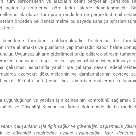
i, tüm personellerin ve araçların belirli periyotlar içerisinde s
l açılan iş emirlerine göre farklı işlerde denetlenmelidir. S
ellerine ek olarak tüm proje müdürleri de gerçekleştirebilmekted
kotaları önceden belirlenebilmekte, bu sayede saha çalışmaları süre
ektedir.
 denetleme formlarını doldurmaktadır. Doldurulan bu formd
den imza alınmakta ve puanlama yapılmaktadır. Rapor haline dönü
unulur. Uygunsuzlukların giderilmesi takip edilerek sürecin tamamı
emeleri esnasında tespit edilen uygunsuzluklar iyileştirilinceye 
aha çalışması esnasında yapılır ise çalışma devam edebilmekted
şmalarda akaryakıt dökülmelerinin ve damlamalarının çevreye za
t yakıt döküntü seti (emici bez, absorban malzeme) kullanımı
ına uygunluğunun ve yapılan işin kalitesinin kontrolünü sağlamak 
 sağlığı ve Güvenliği Kanunu’nun İkinci Bölümünde de bu maddel
şveren, çalışanların işle ilgili sağlık ve güvenliğini sağlamakla yükü
ı ve güvenliği tedbirlerine uyulup uyulmadığını izler, denetler