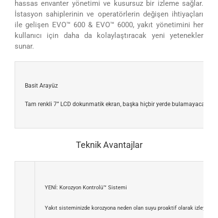
hassas envanter yönetimi ve kusursuz bir izleme sağlar.
İstasyon sahiplerinin ve operatörlerin değişen ihtiyaçları
ile gelişen EVO™ 600 & EVO™ 6000, yakıt yönetimini her
kullanıcı için daha da kolaylaştıracak yeni yetenekler
sunar.
Basit Arayüz
Tam renkli 7” LCD dokunmatik ekran, başka hiçbir yerde bulamayacağınız bas
Teknik Avantajlar
YENİ: Korozyon Kontrolü™ Sistemi
Yakıt sisteminizde korozyona neden olan suyu proaktif olarak izleyin ve