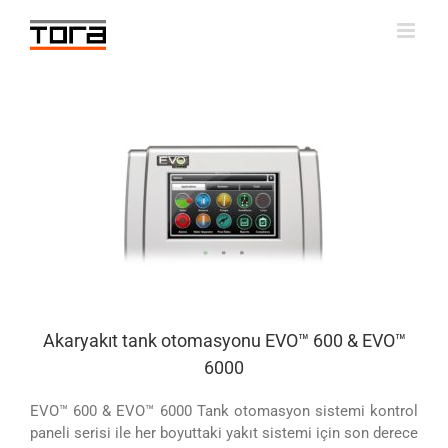
Skip
to
content
Akaryakıt tank otomasyonu EVO™ 600 & EVO™
6000
EVO™ 600 & EVO™ 6000 Tank otomasyon sistemi kontrol
paneli serisi ile her boyuttaki yakıt sistemi için son derece