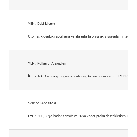
YENİ: Debi İzleme
Otomatik günlük raporlama ve alarmlarla olası akış sorunlarını tespit edi
YENİ: Kullanıcı Arayüzleri
İki ek Tek Dokunuşş düğmesi, daha sığ bir menü yapısı ve FFS PRO® Conne
Sensör Kapasitesi
EVO™ 600, 36’ya kadar sensör ve 36’ya kadar probu desteklerken, EVO™ 6