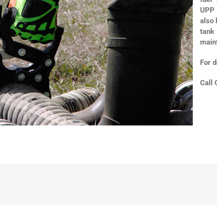
UPP 
also 
tank 
main
For d
Call