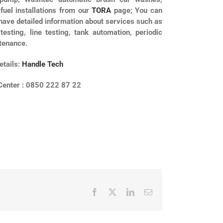
fuel installations from our
TORA
page; You can
have detailed information about services such as
testing, line testing, tank automation, periodic
tenance.
etails:
Handle Tech
 Center : 0850 222 87 22
Facebook
X
LinkedIn
Email