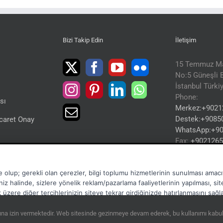
Bizi Takip Edin
İletişim
15 Temmuz Ma
No:5 Güneşli B
İstanbul Türki
Phone:
ası
Merkez:+9021
Destek:+9085
icaret Onay
WhatsApp:+9
Fax:
+9021265
ı
Email:
info@to
Web:
TORA
Hizmetleri
e olup; gerekli olan çerezler, bilgi toplumu hizmetlerinin sunulması amacıy
niz halinde, sizlere yönelik reklam/pazarlama faaliyetlerinin yapılması, si
mak üzere diğer tercihlerinizin siteye tekrar girdiğinizde hatırlanmasını sağ
ına izin vermektedir. Web sitesinde gezinmeye devam ederek, bu kullanımı kabul e
ni
ve
çerez gizlilik metni
'nden ulaşabilirsiniz.