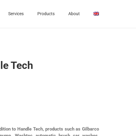
Services
Products
About
le Tech
dition to Handle Tech, products such as Gilbarco
 pump, Washtec automatic brush car washes,