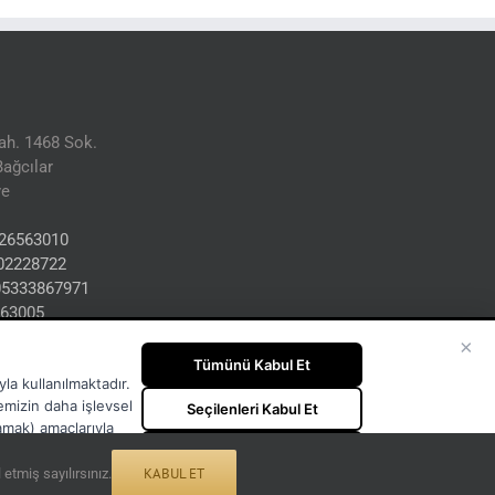
h. 1468 Sok.
ağcılar
ye
26563010
02228722
05333867971
63005
ra.com.tr
×
Tümünü Kabul Et
la kullanılmaktadır.
temizin daha işlevsel
Seçilenleri Kabul Et
lamak) amaçlarıyla
Tümünü Reddet
KABUL ET
tmiş sayılırsınız.