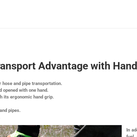
ransport Advantage with Hand
r hose and pipe transportation.
nd opened with one hand.
th its ergonomic hand grip.
and pipes.
.
In ad
fuel