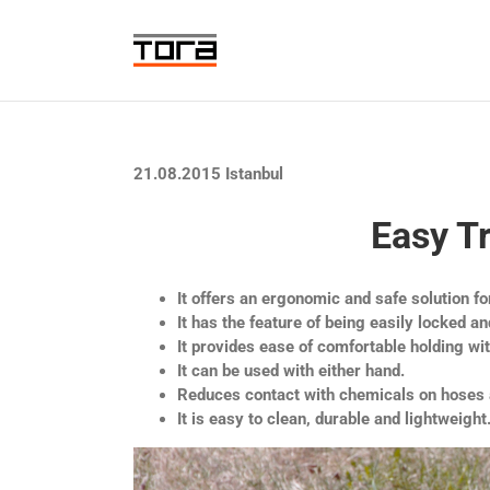
Skip
to
content
21.08.2015 Istanbul
Easy T
It offers an ergonomic and safe solution fo
It has the feature of being easily locked a
It provides ease of comfortable holding wi
It can be used with either hand.
Reduces contact with chemicals on hoses 
It is easy to clean, durable and lightweight