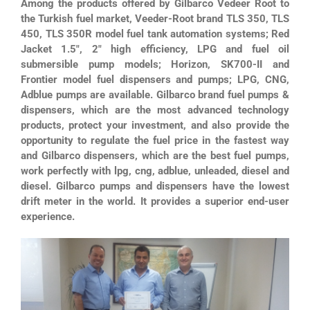
Among the products offered by Gilbarco Vedeer Root to
the Turkish fuel market, Veeder-Root brand TLS 350, TLS
450, TLS 350R model fuel tank automation systems; Red
Jacket 1.5″, 2″ high efficiency, LPG and fuel oil
submersible pump models; Horizon, SK700-II and
Frontier model fuel dispensers and pumps; LPG, CNG,
Adblue pumps are available. Gilbarco brand fuel pumps &
dispensers, which are the most advanced technology
products, protect your investment, and also provide the
opportunity to regulate the fuel price in the fastest way
and Gilbarco dispensers, which are the best fuel pumps,
work perfectly with lpg, cng, adblue, unleaded, diesel and
diesel. Gilbarco pumps and dispensers have the lowest
drift meter in the world. It provides a superior end-user
experience.