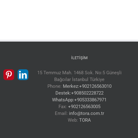
İLETIŞIM
15 Temmuz Mah. 1468 Sok. No:5 Güneşli
Bağcılar İstanbul Türkiye
Phone:
Merkez:+902126563010
Destek:+908502228722
WhatsApp:+905333867971
Fax:
+902126563005
Email:
info@tora.com.tr
Web:
TORA