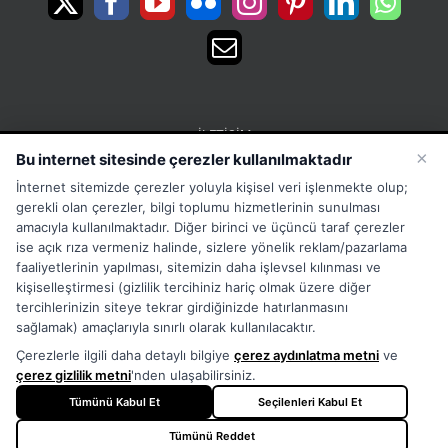
İLETIŞIM
×
Bu internet sitesinde çerezler kullanılmaktadır
15 Temmuz Mah. 1468 Sok. No:5 Güneşli Bağcılar
İnternet sitemizde çerezler yoluyla kişisel veri işlenmekte olup;
İstanbul Türkiye
gerekli olan çerezler, bilgi toplumu hizmetlerinin sunulması
Phone:
Merkez:+902126563010 Destek:+908502228722
amacıyla kullanılmaktadır. Diğer birinci ve üçüncü taraf çerezler
ise açık rıza vermeniz halinde, sizlere yönelik reklam/pazarlama
WhatsApp:+905333867971
faaliyetlerinin yapılması, sitemizin daha işlevsel kılınması ve
Fax:
+902126563005
kişiselleştirmesi (gizlilik tercihiniz hariç olmak üzere diğer
Email:
info@tora.com.tr
tercihlerinizin siteye tekrar girdiğinizde hatırlanmasını
Web:
TORA
sağlamak) amaçlarıyla sınırlı olarak kullanılacaktır.
Çerezlerle ilgili daha detaylı bilgiye
çerez aydınlatma metni
ve
çerez gizlilik metni
'nden ulaşabilirsiniz.
Tümünü Kabul Et
Seçilenleri Kabul Et
Tümünü Reddet
Copyright
2026 - TORA - All Rights Reserved