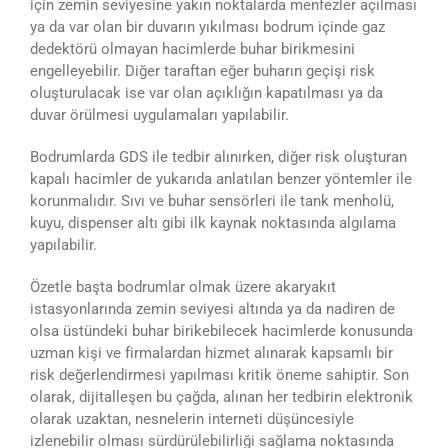
için zemin seviyesine yakın noktalarda menfezler açılması
ya da var olan bir duvarın yıkılması bodrum içinde gaz
dedektörü olmayan hacimlerde buhar birikmesini
engelleyebilir. Diğer taraftan eğer buharın geçişi risk
oluşturulacak ise var olan açıklığın kapatılması ya da
duvar örülmesi uygulamaları yapılabilir.
Bodrumlarda GDS ile tedbir alınırken, diğer risk oluşturan
kapalı hacimler de yukarıda anlatılan benzer yöntemler ile
korunmalıdır. Sıvı ve buhar sensörleri ile tank menholü,
kuyu, dispenser altı gibi ilk kaynak noktasında algılama
yapılabilir.
Özetle başta bodrumlar olmak üzere akaryakıt
istasyonlarında zemin seviyesi altında ya da nadiren de
olsa üstündeki buhar birikebilecek hacimlerde konusunda
uzman kişi ve firmalardan hizmet alınarak kapsamlı bir
risk değerlendirmesi yapılması kritik öneme sahiptir. Son
olarak, dijitalleşen bu çağda, alınan her tedbirin elektronik
olarak uzaktan, nesnelerin interneti düşüncesiyle
izlenebilir olması sürdürülebilirliği sağlama noktasında