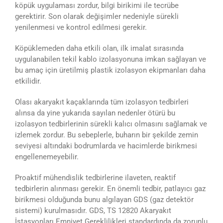
köpük uygulaması zordur, bilgi birikimi ile tecrübe
gerektirir. Son olarak değişimler nedeniyle sürekli
yenilenmesi ve kontrol edilmesi gerekir.
Köpüklemeden daha etkili olan, ilk imalat sırasında
uygulanabilen tekil kablo izolasyonuna imkan sağlayan ve
bu amaç için üretilmiş plastik izolasyon ekipmanları daha
etkilidir.
Olası akaryakıt kaçaklarında tüm izolasyon tedbirleri
alınsa da yine yukarıda sayılan nedenler ötürü bu
izolasyon tedbirlerinin sürekli kalıcı olmasını sağlamak ve
izlemek zordur. Bu sebeplerle, buharın bir şekilde zemin
seviyesi altındaki bodrumlarda ve hacimlerde birikmesi
engellenemeyebilir.
Proaktif mühendislik tedbirlerine ilaveten, reaktif
tedbirlerin alınması gerekir. En önemli tedbir, patlayıcı gaz
birikmesi olduğunda bunu algılayan GDS (gaz detektör
sistemi) kurulmasıdır. GDS, TS 12820 Akaryakıt
İstasyonları Emniyet Gereklilikleri standardında da zorunlu