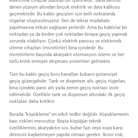
elektronik cihazlar bulunan bir işletmedir. Saha betonu
denen yüzeyin altından birçok elektrik ve data kablosu
geçmektedir. Bu kablo geçişleri için belli noktalarda
rögarlar oluşturulmuştur. İleri de tekrar müdahale
yapılmasına imkan sağlayan yerlerdir. Ama bu kablolar bir
noktadan ya da birden çok noktadan binaya geçiş yapmak
zorunda olabiliyor. Çünkü elektrik panosu ve elektronik
izleme cihazları (monitörler) bina içindedir. Bu
monitörlerin başında akaryakıt otomasyon istemi ve her
türlü kritik emniyet ekipmanı sistemleri gelmekte.
Tüm bu kablo geçiş boru kanalları buharın potansiyel
geçiş güzergahıdır. Tank ve dispenser altı, geçiş rögarları,
bina içindeki pano altı yada zemin geçiş noktası izole
edilmelidir. Özellikle tank ve dispenser altındaki ilk geçiş
noktaları daha kritiktir.
Burada “köpükleme” en etkili tedbir değildir. Köpüklemenin
bazı riskleri mevcuttur. Başta köpüğün teknik
özelliklerinin; akaryakıtın sıvı, buhar fazı veya suya karşı
direncini kaybetmeyen yapıda olması gerekir. İkinci risk;