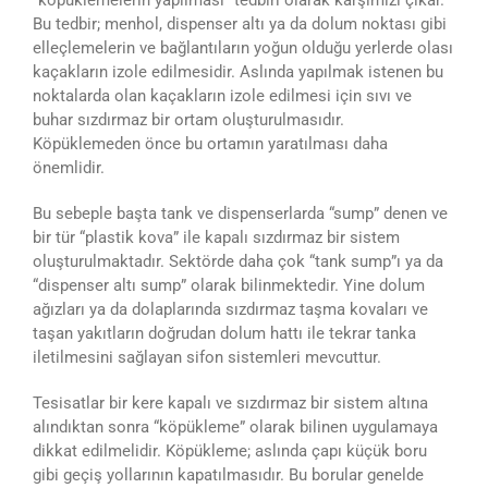
“köpüklemelerin yapılması” tedbiri olarak karşımızı çıkar.
Bu tedbir; menhol, dispenser altı ya da dolum noktası gibi
elleçlemelerin ve bağlantıların yoğun olduğu yerlerde olası
kaçakların izole edilmesidir. Aslında yapılmak istenen bu
noktalarda olan kaçakların izole edilmesi için sıvı ve
buhar sızdırmaz bir ortam oluşturulmasıdır.
Köpüklemeden önce bu ortamın yaratılması daha
önemlidir.
Bu sebeple başta tank ve dispenserlarda “sump” denen ve
bir tür “plastik kova” ile kapalı sızdırmaz bir sistem
oluşturulmaktadır. Sektörde daha çok “tank sump”ı ya da
“dispenser altı sump” olarak bilinmektedir. Yine dolum
ağızları ya da dolaplarında sızdırmaz taşma kovaları ve
taşan yakıtların doğrudan dolum hattı ile tekrar tanka
iletilmesini sağlayan sifon sistemleri mevcuttur.
Tesisatlar bir kere kapalı ve sızdırmaz bir sistem altına
alındıktan sonra “köpükleme” olarak bilinen uygulamaya
dikkat edilmelidir. Köpükleme; aslında çapı küçük boru
gibi geçiş yollarının kapatılmasıdır. Bu borular genelde