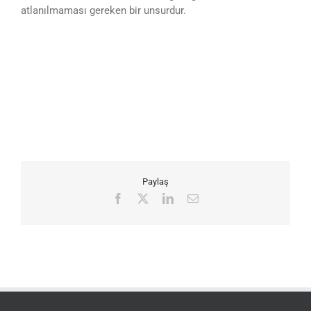
atlanılmaması gereken bir unsurdur.
Paylaş
Facebook
X
LinkedIn
E-
posta