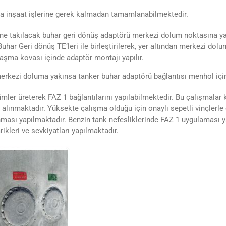
rda inşaat işlerine gerek kalmadan tamamlanabilmektedir.
ine takılacak buhar geri dönüş adaptörü merkezi dolum noktasına ya
uhar Geri dönüş TE’leri ile birleştirilerek, yer altından merkezi dolu
şma kovası içinde adaptör montajı yapılır.
kezi doluma yakınsa tanker buhar adaptörü bağlantısı menhol için
ümler üreterek FAZ 1 bağlantılarını yapılabilmektedir. Bu çalışmalar
alınmaktadır. Yüksekte çalışma olduğu için onaylı sepetli vinçlerle ç
nması yapılmaktadır. Benzin tank nefesliklerinde FAZ 1 uygulaması y
kleri ve sevkiyatları yapılmaktadır.