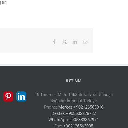
tir.
Facebook
X
LinkedIn
E-
posta
İLETIŞIM
15 Temmuz Mah. 1468 Sok. No:5 Güneşli
Bağcılar İstanbul Türkiye
Phone:
Merkez:+902126563010
Destek:+908502228722
WhatsApp:+905333867971
Fax:
+902126563005