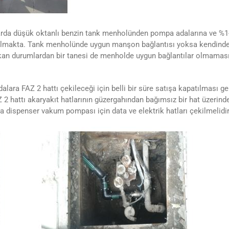
da düşük oktanlı benzin tank menholünden pompa adalarına ve %1-2 
ılmakta. Tank menholünde uygun manşon bağlantısı yoksa kendinden e
n durumlardan bir tanesi de menholde uygun bağlantılar olmamasıd
ra FAZ 2 hattı çekileceği için belli bir süre satışa kapatılması gerek
2 hattı akaryakıt hatlarının güzergahından bağımsız bir hat üzerinde
ıca dispenser vakum pompası için data ve elektrik hatları çekilmelidir