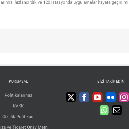
rımızı hızlandırdık ve 120 istasyonda uygulamalar hayata geçirilmiş
KURUMSAL
BIZI TAKIP EDIN
Politikalarımız
KVKK
Gizlilik Politikası
ıza ve Ticaret Onay Metni