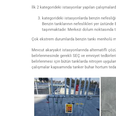
İlk 2 kategorideki istasyonlar yapılan çalışmala
kategorideki istasyonlarda benzin nefesliğ
Benzin tanklarının nefeslikleri yer üstünde B
taşınmaktadır. Merkezi dolum noktasında ta
Çok ekstrem durumlarda benzin tankı menholü mer
Mevcut akaryakıt istasyonlarında alternatifli çöz
belirlenmesinde gerekli SEÇ ve emniyet tedbirleri 
belirlenmesi için bütün tanklarda nitrojen uygula
çalışmalar kapsamında tanker buhar hortum tedari