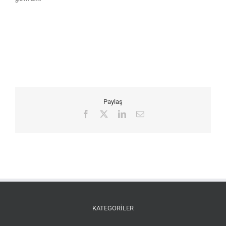
Paylaş
Facebook
X
LinkedIn
E-
posta
KATEGORİLER