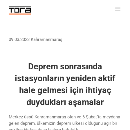
Skip
to
content
09.03.2023 Kahramanmaraş
Deprem sonrasında
istasyonların yeniden aktif
hale gelmesi için ihtiyaç
duydukları aşamalar
Merkez üssü Kahramanmaraş olan ve 6 Şubat’ta meydana
gelen deprem, ülkemizin deprem ülkesi olduğunu ağır bir
şekilde bir kez daha bizlere hatırlattı.