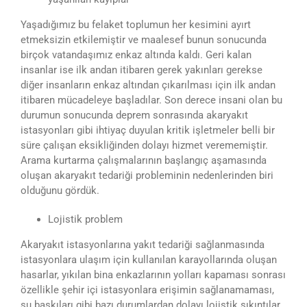
Yaşadığımız bu felaket toplumun her kesimini ayırt
etmeksizin etkilemiştir ve maalesef bunun sonucunda
birçok vatandaşımız enkaz altında kaldı. Geri kalan
insanlar ise ilk andan itibaren gerek yakınları gerekse
diğer insanların enkaz altından çıkarılması için ilk andan
itibaren mücadeleye başladılar. Son derece insani olan bu
durumun sonucunda deprem sonrasında akaryakıt
istasyonları gibi ihtiyaç duyulan kritik işletmeler belli bir
süre çalışan eksikliğinden dolayı hizmet verememiştir.
Arama kurtarma çalışmalarının başlangıç aşamasında
oluşan akaryakıt tedariği probleminin nedenlerinden biri
olduğunu gördük.
Lojistik problem
Akaryakıt istasyonlarına yakıt tedariği sağlanmasında
istasyonlara ulaşım için kullanılan karayollarında oluşan
hasarlar, yıkılan bina enkazlarının yolları kapaması sonrası
özellikle şehir içi istasyonlara erişimin sağlanamaması,
su baskıları gibi bazı durumlardan dolayı lojistik sıkıntılar