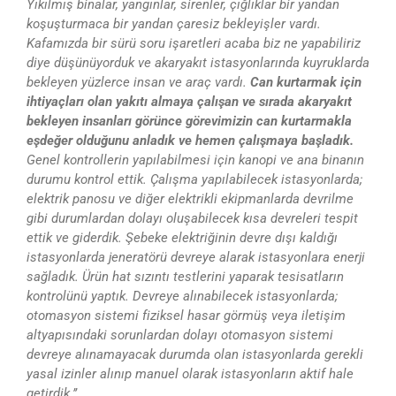
Yıkılmış binalar, yangınlar, sirenler, çığlıklar bir yandan
koşuşturmaca bir yandan çaresiz bekleyişler vardı.
Kafamızda bir sürü soru işaretleri acaba biz ne yapabiliriz
diye düşünüyorduk ve akaryakıt istasyonlarında kuyruklarda
bekleyen yüzlerce insan ve araç vardı.
Can kurtarmak için
ihtiyaçları olan yakıtı almaya çalışan ve sırada akaryakıt
bekleyen insanları görünce görevimizin can kurtarmakla
eşdeğer olduğunu anladık ve hemen çalışmaya başladık.
Genel kontrollerin yapılabilmesi için kanopi ve ana binanın
durumu kontrol ettik. Çalışma yapılabilecek istasyonlarda;
elektrik panosu ve diğer elektrikli ekipmanlarda devrilme
gibi durumlardan dolayı oluşabilecek kısa devreleri tespit
ettik ve giderdik. Şebeke elektriğinin devre dışı kaldığı
istasyonlarda jeneratörü devreye alarak istasyonlara enerji
sağladık. Ürün hat sızıntı testlerini yaparak tesisatların
kontrolünü yaptık. Devreye alınabilecek istasyonlarda;
otomasyon sistemi fiziksel hasar görmüş veya iletişim
altyapısındaki sorunlardan dolayı otomasyon sistemi
devreye alınamayacak durumda olan istasyonlarda gerekli
yasal izinler alınıp manuel olarak istasyonların aktif hale
getirdik.’’