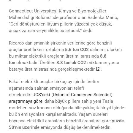
Connecticut Üniversitesi Kimya ve Biyomoleküler
Mühendisliği Bölümü’nde profesör olan Radenka Maric,
“Geri dönüştürülen lityum pillerin yüzdesi çok düşük,
ancak zaman ve yenilikle bu artacak” dedi.
Ricardo danışmanlık şirkenin verilerine göre benzinli
araçlar üretilirken ortalama
5.6 ton CO2
salınımı olurken
bu miktar elektrikli araçların üretimi sırasında
8.8
ton
olmaktadır. Üretilen
8.8 tonluk CO2
miktarının yarısı
batarya üretim sırasında gerçekleşmektedir
[2]
.
Fakat elektrikli araçlar birkaç ay içinde üretim
aşamasında salınan emisyonları telafi
etmektedir.
UCS’deki (Union of Concerned Scientist)
araştırmaya göre
, daha büyük pillere sahip yeni Tesla
modelleri söz konusu olduğunda bile yaklaşık bir yıl içinde
bu ön emisyonları karşılamaktadır. Yaşam süreleri
boyunca elektrikli arabaların benzinli arabalara göre
yüzde
50’nin üzerind
e emisyonda düşüş beklenilmektedir.