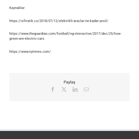
Kaynaklar:
https://sifiratik.co/2018/07/12/elektrikli-araclar-ne-kadar-yesil/
https://www.theguardian.com/football/ng-interactive/2017/dec/25/how-
green-are-electric-cars
https://www.nytimes.com/
Paylaş
Facebook
X
LinkedIn
E-
posta