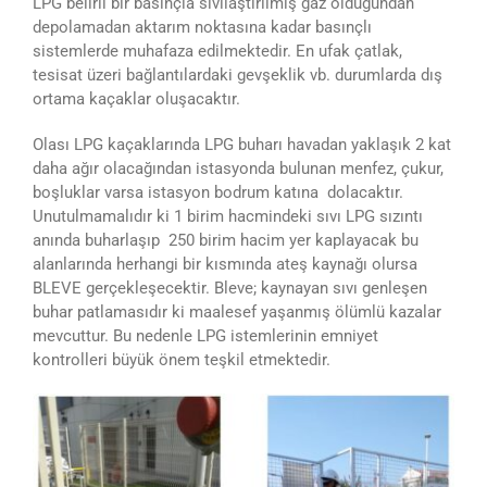
LPG belirli bir basınçla sıvılaştırılmış gaz olduğundan
depolamadan aktarım noktasına kadar basınçlı
sistemlerde muhafaza edilmektedir. En ufak çatlak,
tesisat üzeri bağlantılardaki gevşeklik vb. durumlarda dış
ortama kaçaklar oluşacaktır.
Olası LPG kaçaklarında LPG buharı havadan yaklaşık 2 kat
daha ağır olacağından istasyonda bulunan menfez, çukur,
boşluklar varsa istasyon bodrum katına dolacaktır.
Unutulmamalıdır ki 1 birim hacmindeki sıvı LPG sızıntı
anında buharlaşıp 250 birim hacim yer kaplayacak bu
alanlarında herhangi bir kısmında ateş kaynağı olursa
BLEVE gerçekleşecektir. Bleve; kaynayan sıvı genleşen
buhar patlamasıdır ki maalesef yaşanmış ölümlü kazalar
mevcuttur. Bu nedenle LPG istemlerinin emniyet
kontrolleri büyük önem teşkil etmektedir.