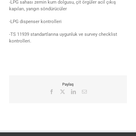
-LPG sahası zemin kum dolgusu, çit örgüler acil çıkış
kapıları, yangın söndürücüler
-LPG dispenser kontrolleri
-TS 11939 standartlarına uygunluk ve survey checklist
kontrolleri.
Paylaş
Facebook
X
LinkedIn
E-
posta