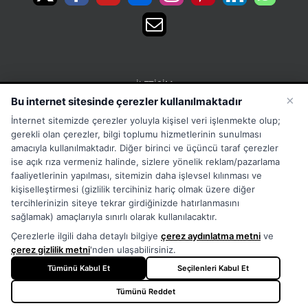
İLETIŞIM
×
Bu internet sitesinde çerezler kullanılmaktadır
15 Temmuz Mah. 1468 Sok. No:5 Güneşli Bağcılar
İnternet sitemizde çerezler yoluyla kişisel veri işlenmekte olup;
İstanbul Türkiye
gerekli olan çerezler, bilgi toplumu hizmetlerinin sunulması
Phone:
Merkez:+902126563010 Destek:+908502228722
amacıyla kullanılmaktadır. Diğer birinci ve üçüncü taraf çerezler
ise açık rıza vermeniz halinde, sizlere yönelik reklam/pazarlama
WhatsApp:+905333867971
faaliyetlerinin yapılması, sitemizin daha işlevsel kılınması ve
Fax:
+902126563005
kişiselleştirmesi (gizlilik tercihiniz hariç olmak üzere diğer
Email:
info@tora.com.tr
tercihlerinizin siteye tekrar girdiğinizde hatırlanmasını
Web:
TORA
sağlamak) amaçlarıyla sınırlı olarak kullanılacaktır.
Çerezlerle ilgili daha detaylı bilgiye
çerez aydınlatma metni
ve
çerez gizlilik metni
'nden ulaşabilirsiniz.
Tümünü Kabul Et
Seçilenleri Kabul Et
Tümünü Reddet
Copyright
2026 - TORA - All Rights Reserved