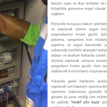
bariyer, uyarı ve ikaz levhaları vb
kolaylıkla girmesine engel olacak 
sağlanır.
Periyodik koruyucu bakım işlemleri
ve yapılacak işleme uygun izolas
çarpmalarının önüne geçilir. İş
patlama, yangınlara hızlı müda
yapılmış ve uygun basınçtaki ya
sahasında özellikle akaryakıt buhar
adaları ve bodrum katlarda sürekli
ölçümü yapılarak çalışma esnas
yangınların önüne geçilir. Aynı 
olabilecek kıvılcımların oluşmamas
Yukarıda genel hatlarıyla açıkl
yapılacak işin kapsamı uyarınca bi
işleminin maksimum güvenlik il
günden bu yana verdiği tüm mühend
bir şekilde ‘‘
Hedef sıfır kaza
’’ po