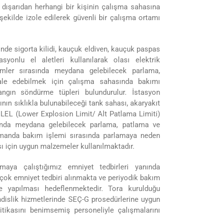
.) dışarıdan herhangi bir kişinin çalışma sahasına
şekilde izole edilerek güvenli bir çalışma ortamı
nde sigorta kilidi, kauçuk eldiven, kauçuk paspas
yonlu el aletleri kullanılarak olası elektrik
lemler sırasında meydana gelebilecek parlama,
hale edebilmek için çalışma sahasında bakımı
ngın söndürme tüpleri bulundurulur. İstasyon
ının sıklıkla bulunabileceği tank sahası, akaryakıt
 LEL (Lower Explosion Limit/ Alt Patlama Limiti)
ında meydana gelebilecek parlama, patlama ve
zamanda bakım işlemi sırasında parlamaya neden
ı için uygun malzemeler kullanılmaktadır.
amaya çalıştığımız emniyet tedbirleri yanında
rçok emniyet tedbiri alınmakta ve periyodik bakım
e yapılması hedeflenmektedir. Tora kurulduğu
islik hizmetlerinde SEÇ-G prosedürlerine uygun
litikasını benimsemiş personeliyle çalışmalarını