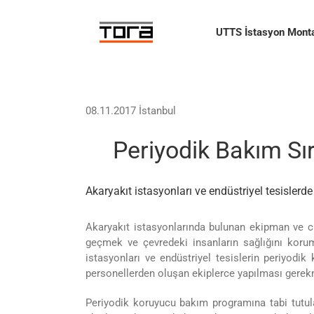
Skip
to
UTTS İstasyon Monta
content
08.11.2017 İstanbul
Periyodik Bakım Sı
Akaryakıt istasyonları ve endüstriyel tesisle
Akaryakıt istasyonlarında bulunan ekipman ve c
geçmek ve çevredeki insanların sağlığını koru
istasyonları ve endüstriyel tesislerin periyod
personellerden oluşan ekiplerce yapılması gerek
Periyodik koruyucu bakım programına tabi tutulan