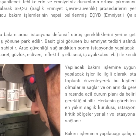
aşabilecek tehlikelerin ve emniyetsiz durumların ortaya çıkmasını
alarak SEÇ-G (Sağlık Emniyet Çevre-Güvenlik) prosedürlerini yeri
yucu bakım işlemlerinin hepsi belirlenmiş EÇYB (Emniyetli Çal
 bakım aracı istasyona defansif sürüş gerekliliklerini yerine ge
ş yönüne park edilir. Basit gibi görünen bu emniyet tedbiri aslı
e sahiptir. Araç güvenliği sağlandıktan sonra istasyonda yapılaca
et, gözlük, eldiven, reflektif iş elbisesi, iş ayakkabısı vb.) ile kendi
Yapılacak bakım işlemine uygun 
yapılacak işler ile ilgili olarak is
toplantı düzenleyerek bu kişiler
olmalarını sağlar ve onların da gere
sırasında acil durum planı da belir
gerektiğini bilir. Herkesin görebil
en yakın sağlık kuruluşu, istasyon 
kritik bölgeler yer alır ve istasyona
sağlanır.
Bakım işleminin yapılacağı çalışma