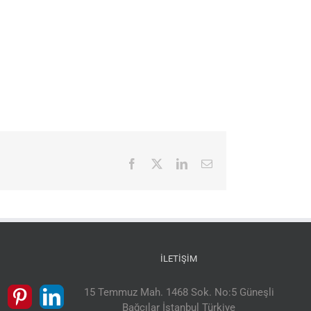
Facebook
X
LinkedIn
E-
posta
İLETIŞIM
15 Temmuz Mah. 1468 Sok. No:5 Güneşli
Bağcılar İstanbul Türkiye