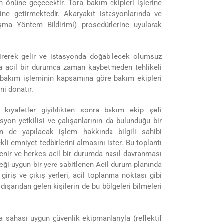
n önüne geçecektir. Tora bakım ekipleri işlerine
ne getirmektedir. Akaryakıt istasyonlarında ve
ışma Yöntem Bildirimi) prosedürlerine uyularak
tirerek gelir ve istasyonda doğabilecek olumsuz
nda acil bir durumda zaman kaybetmeden tehlikeli
k bakım işleminin kapsamına göre bakım ekipleri
ni donatır.
kıyafetler giyildikten sonra bakım ekip şefi
tasyon yetkilisi ve çalışanlarının da bulunduğu bir
in de yapılacak işlem hakkında bilgili sahibi
kli emniyet tedbirlerini almasını ister. Bu toplantı
lenir ve herkes acil bir durumda nasıl davranması
eceği uygun bir yere sabitlenen Acil durum planında
giriş ve çıkış yerleri, acil toplanma noktası gibi
 dışarıdan gelen kişilerin de bu bölgeleri bilmeleri
 sahası uygun güvenlik ekipmanlarıyla (reflektif