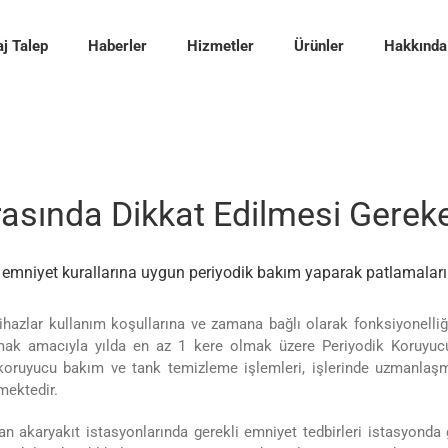
j Talep
Haberler
Hizmetler
Ürünler
Hakkında
rasında Dikkat Edilmesi Gereke
rde emniyet kurallarına uygun periyodik bakım yaparak patlamalar
ihazlar kullanım koşullarına ve zamana bağlı olarak fonksiyonelli
mak amacıyla yılda en az 1 kere olmak üzere Periyodik Koruyucu
ik koruyucu bakım ve tank temizleme işlemleri, işlerinde uzmanlaş
mektedir.
 akaryakıt istasyonlarında gerekli emniyet tedbirleri istasyonda g