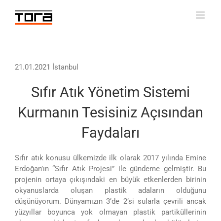
Skip
to
content
21.01.2021 İstanbul
Sıfır Atık Yönetim Sistemi
Kurmanın Tesisiniz Açısından
Faydaları
Sıfır atık konusu ülkemizde ilk olarak 2017 yılında Emine
Erdoğan’ın “Sıfır Atık Projesi” ile gündeme gelmiştir. Bu
projenin ortaya çıkışındaki en büyük etkenlerden birinin
okyanuslarda oluşan plastik adaların olduğunu
düşünüyorum. Dünyamızın 3’de 2’si sularla çevrili ancak
yüzyıllar boyunca yok olmayan plastik partiküllerinin