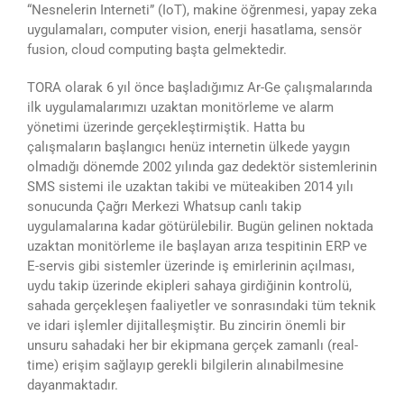
“Nesnelerin Interneti” (IoT), makine öğrenmesi, yapay zeka
uygulamaları, computer vision, enerji hasatlama, sensör
fusion, cloud computing başta gelmektedir.
TORA olarak 6 yıl önce başladığımız Ar-Ge çalışmalarında
ilk uygulamalarımızı uzaktan monitörleme ve alarm
yönetimi üzerinde gerçekleştirmiştik. Hatta bu
çalışmaların başlangıcı henüz internetin ülkede yaygın
olmadığı dönemde 2002 yılında gaz dedektör sistemlerinin
SMS sistemi ile uzaktan takibi ve müteakiben 2014 yılı
sonucunda Çağrı Merkezi Whatsup canlı takip
uygulamalarına kadar götürülebilir. Bugün gelinen noktada
uzaktan monitörleme ile başlayan arıza tespitinin ERP ve
E-servis gibi sistemler üzerinde iş emirlerinin açılması,
uydu takip üzerinde ekipleri sahaya girdiğinin kontrolü,
sahada gerçekleşen faaliyetler ve sonrasındaki tüm teknik
ve idari işlemler dijitalleşmiştir. Bu zincirin önemli bir
unsuru sahadaki her bir ekipmana gerçek zamanlı (real-
time) erişim sağlayıp gerekli bilgilerin alınabilmesine
dayanmaktadır.