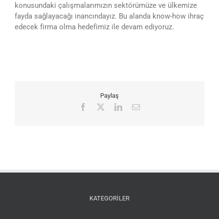
konusundaki çalışmalarımızın sektörümüze ve ülkemize
fayda sağlayacağı inancındayız. Bu alanda know-how ihraç
edecek firma olma hedefimiz ile devam ediyoruz.
Paylaş
Facebook
X
LinkedIn
E-
posta
KATEGORİLER