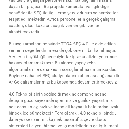
vasıtasıyla çalışan personel hakkında bilgi alınmasına
dayalı bir projedir. Bu projede kameralar ve ilgili diğer
sensörler ile SEÇ ile ilgili emniyetsiz durum ve hareketler
tespit edilmektedir. Ayrıca personellerin gerçek çalışma
saatleri, olası kazaları, sağlık verileri gibi veriler
alınabilmektedir.
Bu uygulamaların hepsinde TORA SEÇ 4.0 ile elde edilen
verilerin değerlendirilmesi de çok önemli bir hal almıştır.
Verilerin büyüklüğü nedeniyle takip ve analizler yeterince
hassas olamamaktadır. Bu alanda yapay zeka
algoritmaları ile daha kesin sonuçlar almak mümkündür.
Böylece daha net SEÇ aksiyonlarının alınması sağlanabilir.
Ar-Ge çalışmalarımızı bu kapsamda devam ettirmekteyiz.
4.0 Teknolojisinin sağladığı makineleşme ve nesnel
iletişim gücü sayesinde işlerimiz ve günlük yaşantımızı
çok daha kolay, hızlı ve insan eli kaynaklı hatalardan uzak
bir şekilde sürmektedir. Tora olarak , 4.0 teknolojisinde ,
daha yüksek verimli, kaynak tasarruflu, çevre dostu
sistemleri ile yeni hizmet ve iş modellerinin geliştirilmesi