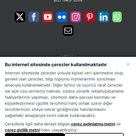
BIZI TAKIP EDIN
İLETIŞIM
×
Bu internet sitesinde çerezler kullanılmaktadır
15 Temmuz Mah. 1468 Sok. No:5 Güneşli Bağcılar
İnternet sitemizde çerezler yoluyla kişisel veri işlenmekte olup;
İstanbul Türkiye
gerekli olan çerezler, bilgi toplumu hizmetlerinin sunulması
Phone:
Merkez:+902126563010 Destek:+908502228722
amacıyla kullanılmaktadır. Diğer birinci ve üçüncü taraf çerezler
ise açık rıza vermeniz halinde, sizlere yönelik reklam/pazarlama
WhatsApp:+905333867971
faaliyetlerinin yapılması, sitemizin daha işlevsel kılınması ve
Fax:
+902126563005
kişiselleştirmesi (gizlilik tercihiniz hariç olmak üzere diğer
Email:
info@tora.com.tr
tercihlerinizin siteye tekrar girdiğinizde hatırlanmasını
Web:
TORA
sağlamak) amaçlarıyla sınırlı olarak kullanılacaktır.
Çerezlerle ilgili daha detaylı bilgiye
çerez aydınlatma metni
ve
çerez gizlilik metni
'nden ulaşabilirsiniz.