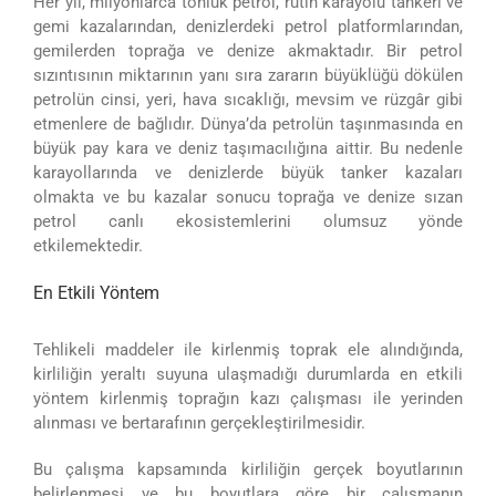
Her yıl, milyonlarca tonluk petrol, rutin karayolu tankeri ve
gemi kazalarından, denizlerdeki petrol platformlarından,
gemilerden toprağa ve denize akmaktadır. Bir petrol
sızıntı­sının miktarının yanı sıra zararın büyüklüğü dökülen
petrolün cinsi, yeri, hava sıcaklığı, mevsim ve rüzgâr gibi
etmenlere de bağlıdır. Dünya’da petrolün taşınmasında en
büyük pay kara ve deniz taşımacılığına aittir. Bu nedenle
karayollarında ve denizlerde büyük tan­ker kazaları
olmakta ve bu kazalar sonucu toprağa ve denize sızan
petrol canlı ekosistemlerini olumsuz yönde
etkilemektedir.
En Etkili Yöntem
Tehlikeli maddeler ile kirlenmiş toprak ele alındığında,
kirliliğin yeraltı suyuna ulaşmadığı durumlarda en etkili
yöntem kirlenmiş toprağın kazı çalışması ile yerinden
alınması ve bertarafının gerçekleştirilmesidir.
Bu çalışma kapsamında kirliliğin gerçek boyutlarının
belirlenmesi ve bu boyutlara göre bir çalışmanın