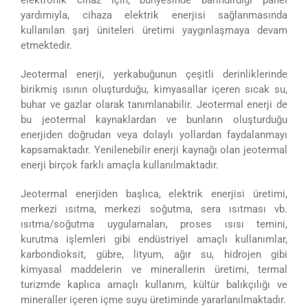
elektronik cihaz için, bünyesinde barındırdığı panel
yardımıyla, cihaza elektrik enerjisi sağlanmasında
kullanılan şarj üniteleri üretimi yaygınlaşmaya devam
etmektedir.
Jeotermal enerji, yerkabuğunun çeşitli derinliklerinde
birikmiş ısının oluşturduğu, kimyasallar içeren sıcak su,
buhar ve gazlar olarak tanımlanabilir. Jeotermal enerji de
bu jeotermal kaynaklardan ve bunların oluşturduğu
enerjiden doğrudan veya dolaylı yollardan faydalanmayı
kapsamaktadır. Yenilenebilir enerji kaynağı olan jeotermal
enerji birçok farklı amaçla kullanılmaktadır.
Jeotermal enerjiden başlıca, elektrik enerjisi üretimi,
merkezi ısıtma, merkezi soğutma, sera ısıtması vb.
ısıtma/soğutma uygulamaları, proses ısısı temini,
kurutma işlemleri gibi endüstriyel amaçlı kullanımlar,
karbondioksit, gübre, lityum, ağır su, hidrojen gibi
kimyasal maddelerin ve minerallerin üretimi, termal
turizmde kaplıca amaçlı kullanım, kültür balıkçılığı ve
mineraller içeren içme suyu üretiminde yararlanılmaktadır.