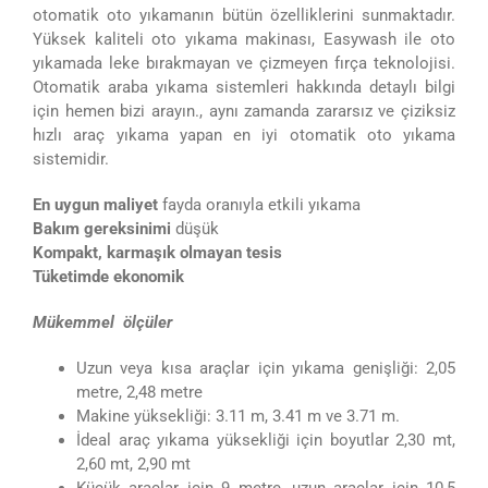
otomatik oto yıkamanın bütün özelliklerini sunmaktadır.
Yüksek kaliteli oto yıkama makinası, Easywash ile oto
yıkamada leke bırakmayan ve çizmeyen fırça teknolojisi.
Otomatik araba yıkama sistemleri hakkında detaylı bilgi
için hemen bizi arayın., aynı zamanda zararsız ve çiziksiz
hızlı araç yıkama yapan en iyi otomatik oto yıkama
sistemidir.
En uygun maliyet
fayda oranıyla etkili yıkama
Bakım gereksinimi
düşük
Kompakt, karmaşık olmayan tesis
Tüketimde ekonomik
Mükemmel ölçüler
Uzun veya kısa araçlar için yıkama genişliği: 2,05
metre, 2,48 metre
Makine yüksekliği: 3.11 m, 3.41 m ve 3.71 m.
İdeal araç yıkama yüksekliği için boyutlar 2,30 mt,
2,60 mt, 2,90 mt
Küçük araçlar için 9 metre, uzun araçlar için 10,5