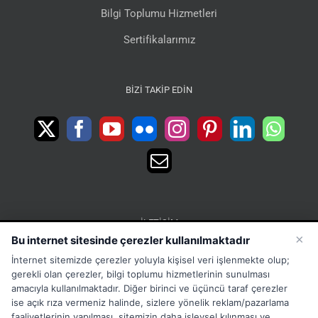
Bilgi Toplumu Hizmetleri
Sertifikalarımız
BIZI TAKIP EDIN
İLETIŞIM
×
Bu internet sitesinde çerezler kullanılmaktadır
15 Temmuz Mah. 1468 Sok. No:5 Güneşli Bağcılar
İnternet sitemizde çerezler yoluyla kişisel veri işlenmekte olup;
İstanbul Türkiye
gerekli olan çerezler, bilgi toplumu hizmetlerinin sunulması
Phone:
Merkez:+902126563010 Destek:+908502228722
amacıyla kullanılmaktadır. Diğer birinci ve üçüncü taraf çerezler
ise açık rıza vermeniz halinde, sizlere yönelik reklam/pazarlama
WhatsApp:+905333867971
faaliyetlerinin yapılması, sitemizin daha işlevsel kılınması ve