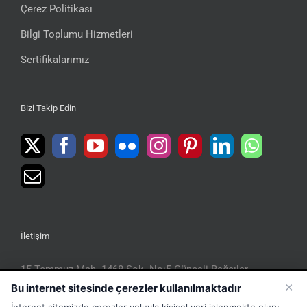
Çerez Politikası
Bilgi Toplumu Hizmetleri
Sertifikalarımız
Bizi Takip Edin
İletişim
15 Temmuz Mah. 1468 Sok. No:5 Güneşli Bağcılar
İstanbul Türkiye
×
Bu internet sitesinde çerezler kullanılmaktadır
Phone:
Merkez:+902126563010 Destek:+908502228722