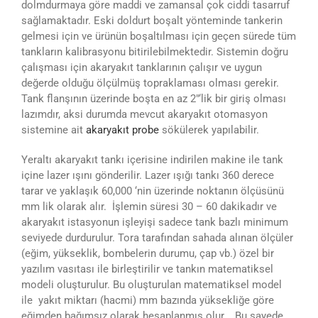
dolmdurmaya göre maddi ve zamansal çok ciddi tasarruf
sağlamaktadır. Eski doldurt boşalt yönteminde tankerin
gelmesi için ve ürünün boşaltılması için geçen sürede tüm
tankların kalibrasyonu bitirilebilmektedir. Sistemin doğru
çalışması için akaryakıt tanklarının çalışır ve uygun
değerde olduğu ölçülmüş topraklaması olması gerekir.
Tank flanşının üzerinde boşta en az 2″‘lik bir giriş olması
lazımdır, aksi durumda mevcut akaryakıt otomasyon
sistemine ait
akaryakıt probe
sökülerek yapılabilir.
Yeraltı akaryakıt tankı içerisine indirilen makine ile tank
içine lazer ışını gönderilir. Lazer ışığı tankı 360 derece
tarar ve yaklaşık 60,000 ‘nin üzerinde noktanın ölçüsünü
mm lik olarak alır. İşlemin süresi 30 – 60 dakikadır ve
akaryakıt istasyonun işleyişi sadece tank bazlı minimum
seviyede durdurulur. Tora tarafından sahada alınan ölçüler
(eğim, yükseklik, bombelerin durumu, çap vb.) özel bir
yazılım vasıtası ile birleştirilir ve tankın matematiksel
modeli oluşturulur. Bu oluşturulan matematiksel model
ile yakıt miktarı (hacmi) mm bazında yüksekliğe göre
eğimden bağımsız olarak hesaplanmış olur. Bu sayede