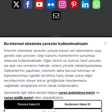
İLETIŞIM
×
Bu internet sitesinde çerezler kullanılmaktadır
15 Temmuz Mah. 1468 Sok. No:5 Güneşli Bağcılar
İnternet sitemizde çerezler yoluyla kişisel veri işlenmekte olup;
İstanbul Türkiye
gerekli olan çerezler, bilgi toplumu hizmetlerinin sunulması
Phone:
Merkez:+902126563010 Destek:+908502228722
amacıyla kullanılmaktadır. Diğer birinci ve üçüncü taraf çerezler
ise açık rıza vermeniz halinde, sizlere yönelik reklam/pazarlama
WhatsApp:+905333867971
faaliyetlerinin yapılması, sitemizin daha işlevsel kılınması ve
Fax:
+902126563005
kişiselleştirmesi (gizlilik tercihiniz hariç olmak üzere diğer
Email:
info@tora.com.tr
tercihlerinizin siteye tekrar girdiğinizde hatırlanmasını
Web:
TORA
sağlamak) amaçlarıyla sınırlı olarak kullanılacaktır.
Çerezlerle ilgili daha detaylı bilgiye
çerez aydınlatma metni
ve
çerez gizlilik metni
'nden ulaşabilirsiniz.
Tümünü Kabul Et
Seçilenleri Kabul Et