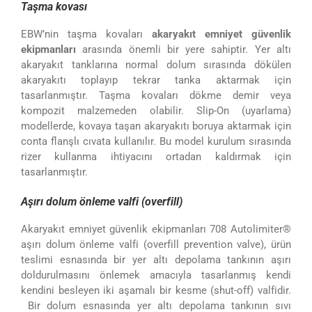
Taşma kovası
EBW’nin taşma kovaları
akaryakıt emniyet güvenlik
ekipmanları
arasında önemli bir yere sahiptir. Yer altı
akaryakıt tanklarına normal dolum sırasında dökülen
akaryakıtı toplayıp tekrar tanka aktarmak için
tasarlanmıştır. Taşma kovaları dökme demir veya
kompozit malzemeden olabilir. Slip-On (uyarlama)
modellerde, kovaya taşan akaryakıtı boruya aktarmak için
conta flanşlı cıvata kullanılır. Bu model kurulum sırasında
rizer kullanma ihtiyacını ortadan kaldırmak için
tasarlanmıştır.
Aşırı dolum önleme valfi (overfill)
Akaryakıt emniyet güvenlik ekipmanları 708 Autolimiter®
aşırı dolum önleme valfi (overfill prevention valve), ürün
teslimi esnasında bir yer altı depolama tankının aşırı
doldurulmasını önlemek amacıyla tasarlanmış kendi
kendini besleyen iki aşamalı bir kesme (shut-off) valfidir.
Bir dolum esnasında yer altı depolama tankının sıvı