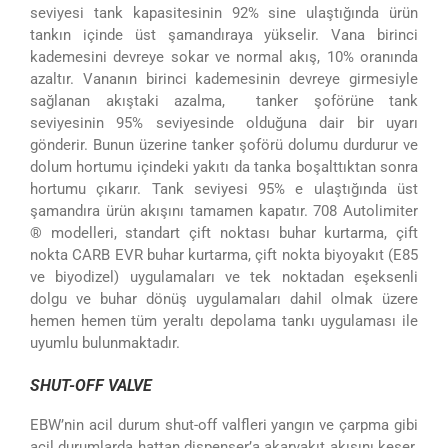
seviyesi tank kapasitesinin 92% sine ulaştığında ürün
tankın içinde üst şamandıraya yükselir. Vana birinci
kademesini devreye sokar ve normal akış, 10% oranında
azaltır. Vananın birinci kademesinin devreye girmesiyle
sağlanan akıştaki azalma, tanker şoförüne tank
seviyesinin 95% seviyesinde olduğuna dair bir uyarı
gönderir. Bunun üzerine tanker şoförü dolumu durdurur ve
dolum hortumu içindeki yakıtı da tanka boşalttıktan sonra
hortumu çıkarır. Tank seviyesi 95% e ulaştığında üst
şamandıra ürün akışını tamamen kapatır. 708 Autolimiter
® modelleri, standart çift noktası buhar kurtarma, çift
nokta CARB EVR buhar kurtarma, çift nokta biyoyakıt (E85
ve biyodizel) uygulamaları ve tek noktadan eşeksenli
dolgu ve buhar dönüş uygulamaları dahil olmak üzere
hemen hemen tüm yeraltı depolama tankı uygulaması ile
uyumlu bulunmaktadır.
SHUT-OFF VALVE
EBW’nin acil durum shut-off valfleri yangın ve çarpma gibi
acil durumlarda hattan dispenser’a akaryakıt akışını keser.